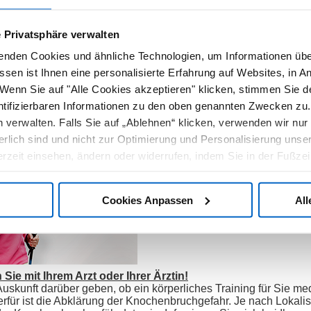
des Vertrauens in den und Auseinandersetzung mit dem eigene
 Privatsphäre verwalten
 zu zeigen
epressiver Stimmungen und Abbau von Ängsten
enden Cookies und ähnliche Technologien, um Informationen übe
ozialen Isolation“ und Förderung der Kommunikation
sen ist Ihnen eine personalisierte Erfahrung auf Websites, in A
e
rfahrungen und Informationen
 Wenn Sie auf "Alle Cookies akzeptieren" klicken, stimmen Sie
entifizierbaren Informationen zu den oben genannten Zwecken z
ür körperliche Aktivität bei Knochenmetastasen
 verwalten. Falls Sie auf „Ablehnen“ klicken, verwenden wir nur 
erlich sind und nicht zur Optimierung und Personalisierung unse
Sie sind nun über die positiven A
zeit einsehen, ändern oder widerrufen, indem Sie in der Fußzeil
bei
Knochenmetastasen
inform
beginnen? In diesem Abschnitt er
beachten sollten und welche Vor
Cookies Anpassen
All
Sie mit Ihrem Arzt oder Ihrer Ärztin!
uskunft darüber geben, ob ein körperliches Training für Sie med
ierfür ist die Abklärung der Knochenbruchgefahr. Je nach Lokal