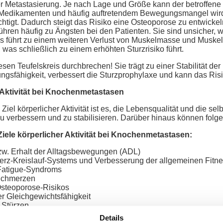
 der Metastasierung. Je nach Lage und Größe kann der betroffen
Medikamenten und häufig auftretendem Bewegungsmangel wird
chtigt. Dadurch steigt das Risiko eine Osteoporose zu entwicke
ühren häufig zu Ängsten bei den Patienten. Sie sind unsicher, 
s führt zu einem weiteren Verlust von Muskelmasse und Muskelk
 was schließlich zu einem erhöhten Sturzrisiko führt.
n Teufelskreis durchbrechen! Sie trägt zu einer Stabilität der 
ungsfähigkeit, verbessert die Sturzprophylaxe und kann das Ris
r Aktivität bei Knochenmetastasen
iel körperlicher Aktivität ist es, die Lebensqualität und die s
 zu verbessern und zu stabilisieren. Darüber hinaus können folg
ele körperlicher Aktivität bei Knochenmetastasen:
w. Erhalt der Alltagsbewegungen (ADL)
rz-Kreislauf-Systems und Verbesserung der allgemeinen Fitn
Fatigue-Syndroms
Schmerzen
steoporose-Risikos
r Gleichgewichtsfähigkeit
 Stürzen
Details
ychosoziale Ziele körperlicher Aktivität bei Knochenmetas