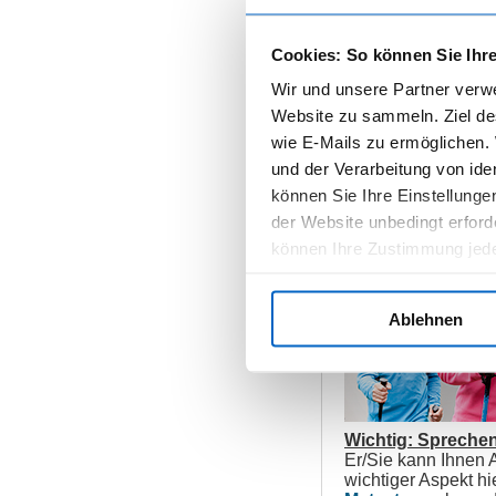
Wiedererlangen 
Cookies: So können Sie Ihre
Mut, sich wieder
Verminderung d
Wir und unsere Partner verw
„Raus aus der s
Website zu sammeln. Ziel des
Spaß und Freud
Austausch von E
wie E-Mails zu ermöglichen.
Gruppenerleben
und der Verarbeitung von id
Voraussetzungen f
können Sie Ihre Einstellungen
der Website unbedingt erford
können Ihre Zustimmung jeder
Einstellungen" klicken.
Ablehnen
Wichtig: Sprechen 
Er/Sie kann Ihnen A
wichtiger Aspekt h