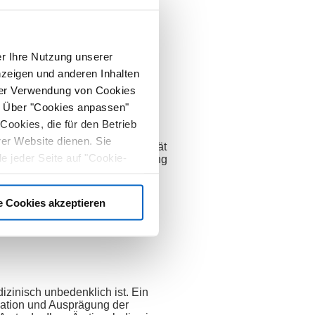
n (veränderten) Körper
r Ihre Nutzung unserer
nzeigen und anderen Inhalten
 der Verwendung von Cookies
u. Über "Cookies anpassen"
Cookies, die für den Betrieb
rer Website dienen. Sie
uswirkungen körperlicher Aktivität
e jeder Seite auf "Cookie-
iert und möchten mit dem Training
fahren Sie, was Sie im Vorfeld
aussetzungen zu erfüllen sind.
e Cookies akzeptieren
izinisch unbedenklich ist. Ein
isation und Ausprägung der