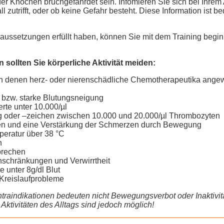
r Knochen bruchgefährdet sein. Infomieren Sie sich bei Ihrem Ar
ll zutrifft, oder ob keine Gefahr besteht. Diese Information ist b
raussetzungen erfüllt haben, können Sie mit dem Training begin
n sollten Sie körperliche Aktivität meiden:
n denen herz- oder nierenschädliche Chemotherapeutika angew
 bzw. starke Blutungsneigung
te unter 10.000/µl
 oder –zeichen zwischen 10.000 und 20.000/µl Thrombozyten
en und eine Verstärkung der Schmerzen durch Bewegung
peratur über 38 °C
n
brechen
schränkungen und Verwirrtheit
 unter 8g/dl Blut
Kreislaufprobleme
traindikationen bedeuten nicht Bewegungsverbot oder Inaktivitä
ktivitäten des Alltags sind jedoch möglich!