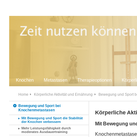
Knochen
Metastasen
Therapieoptionen
Körperl
Home
Körperliche Aktivität und Ernährung
Bewegung und Sport b
Bewegung und Sport bei
Knochenmetastasen
Körperliche Akt
Mit Bewegung und Sport die Stabilität
der Knochen verbessern
Mit Bewegung und 
Mehr Leistungsfähigkeit durch
moderates Ausdauertraining
Knochenmetastasen