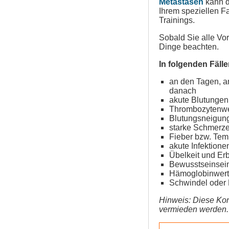
Metastasen
kann de
Ihrem speziellen Fa
Trainings.
Sobald Sie alle Vo
Dinge beachten.
In folgenden Fälle
an den Tagen, a
danach
akute Blutungen
Thrombozytenwer
Blutungsneigung
starke Schmerz
Fieber bzw. Tem
akute Infektione
Übelkeit und Er
Bewusstseinsein
Hämoglobinwerte
Schwindel oder 
Hinweis: Diese Kon
vermieden werden. A