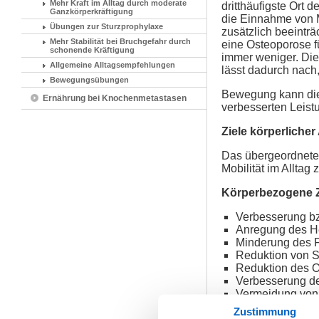
Mehr Kraft im Alltag durch moderate
dritthäufigste Ort
Ganzkörperkräftigung
die Einnahme von 
Übungen zur Sturzprophylaxe
zusätzlich beeinträ
Mehr Stabilität bei Bruchgefahr durch
eine Osteoporose f
schonende Kräftigung
immer weniger. Die
Allgemeine Alltagsempfehlungen
lässt dadurch nach,
Bewegungsübungen
Bewegung kann diese
Ernährung bei Knochenmetastasen
verbesserten Leist
Ziele körperliche
Das übergeordnete Z
Mobilität im Alltag
Körperbezogene Zi
Verbesserung bz
Anregung des He
Minderung des 
Reduktion von 
Reduktion des O
Verbesserung de
Vermeidung von
Zustimmung
Psychische und ps