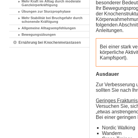
Mehr Kraft im Alltag durch moderate
besonderer Bedeutu
Ganzkörperkräftigung
Ihr Bewegungsprogr
Übungen zur Sturzprophylaxe
der Knochenstruktu
Mehr Stabilität bei Bruchgefahr durch
Körperwahrnehmung 
schonende Kräftigung
folgenden Abschni
Allgemeine Alltagsempfehlungen
Anleitungen.
Bewegungsübungen
Ernährung bei Knochenmetastasen
Bei einer stark 
körperliche Aktiv
Kampfsport).
Ausdauer
Zur Verbesserung u
sollten Sie nach I
Geringes Frakturris
Versuchen Sie, sic
„etwas anstrengend
Bei einer geringe
Nordic Walking
Wandern