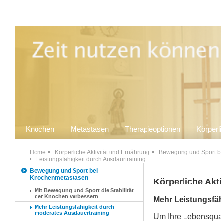
Knochen
Metastasen
Therapieoptionen
Körperl
Home
Körperliche Aktivität und Ernährung
Bewegung und Sport b
Leistungsfähigkeit durch Ausdaürtraining
Bewegung und Sport bei
Knochenmetastasen
Körperliche Akt
Mit Bewegung und Sport die Stabilität
der Knochen verbessern
Mehr Leistungsfäh
Mehr Leistungsfähigkeit durch
moderates Ausdauertraining
Um Ihre Lebensquali